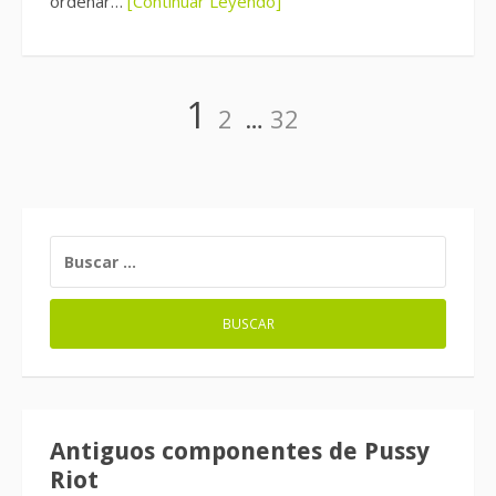
ordenar…
[Continuar Leyendo]
Paginación
Página
Página
Página
1
2
…
32
de
entradas
BUSCAR:
Antiguos componentes de Pussy
Riot